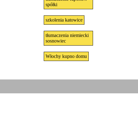
spółki
szkolenia katowice
tłumaczenia niemiecki
sosnowiec
Włochy kupno domu