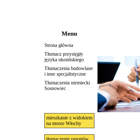
Menu
Strona główna
Tłumacz przysięgły
języka ukraińskiego
Tłumaczenia budowlane
i inne specjalistyczne
Tłumaczenia niemiecki
Sosnowiec
mieszkanie z widokiem
na morze Włochy
tłumaczenie raportów