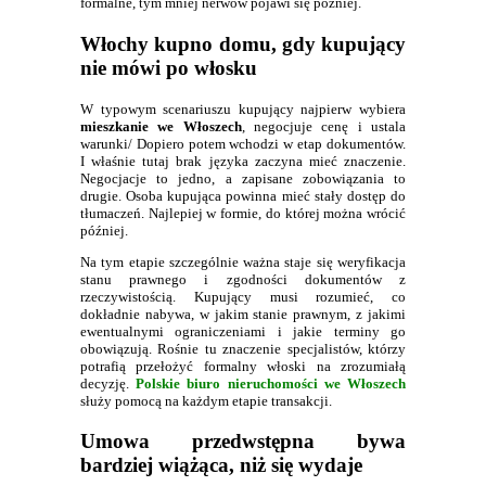
formalne, tym mniej nerwów pojawi się później.
Włochy kupno domu, gdy kupujący
nie mówi po włosku
W typowym scenariuszu kupujący najpierw wybiera
mieszkanie we Włoszech
, negocjuje cenę i ustala
warunki/ Dopiero potem wchodzi w etap dokumentów.
I właśnie tutaj brak języka zaczyna mieć znaczenie.
Negocjacje to jedno, a zapisane zobowiązania to
drugie. Osoba kupująca powinna mieć stały dostęp do
tłumaczeń. Najlepiej w formie, do której można wrócić
później.
Na tym etapie szczególnie ważna staje się weryfikacja
stanu prawnego i zgodności dokumentów z
rzeczywistością. Kupujący musi rozumieć, co
dokładnie nabywa, w jakim stanie prawnym, z jakimi
ewentualnymi ograniczeniami i jakie terminy go
obowiązują. Rośnie tu znaczenie specjalistów, którzy
potrafią przełożyć formalny włoski na zrozumiałą
decyzję.
Polskie biuro nieruchomości we Włoszech
służy pomocą na każdym etapie transakcji.
Umowa przedwstępna bywa
bardziej wiążąca, niż się wydaje