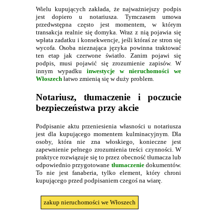
Wielu kupujących zakłada, że najważniejszy podpis
jest dopiero u notariusza. Tymczasem umowa
przedwstępna często jest momentem, w którym
transakcja realnie się domyka. Wraz z nią pojawia się
wpłata zadatku i konsekwencje, jeśli któraś ze stron się
wycofa. Osoba nieznająca języka powinna traktować
ten etap jak czerwone światło. Zanim pojawi się
podpis, musi pojawić się zrozumienie zapisów. W
innym wypadku
inwestycje w nieruchomości we
Włoszech
łatwo zmienią się w duży problem.
Notariusz, tłumaczenie i poczucie
bezpieczeństwa przy akcie
Podpisanie aktu przeniesienia własności u notariusza
jest dla kupującego momentem kulminacyjnym. Dla
osoby, która nie zna włoskiego, konieczne jest
zapewnienie pełnego zrozumienia treści czynności. W
praktyce rozwiązuje się to przez obecność tłumacza lub
odpowiednio przygotowane
tłumaczenie
dokumentów.
To nie jest fanaberia, tylko element, który chroni
kupującego przed podpisaniem czegoś na wiarę.
zakup nieruchomości we Włoszech