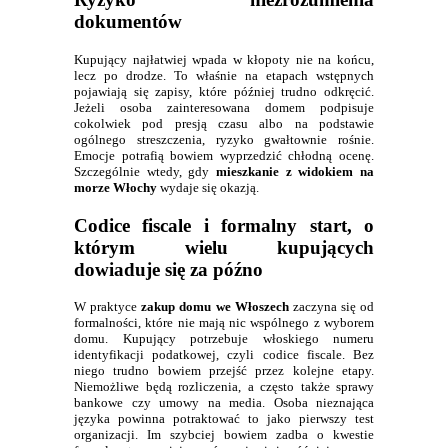
dokumentów
Kupujący najłatwiej wpada w kłopoty nie na końcu,
lecz po drodze. To właśnie na etapach wstępnych
pojawiają się zapisy, które później trudno odkręcić.
Jeżeli osoba zainteresowana domem podpisuje
cokolwiek pod presją czasu albo na podstawie
ogólnego streszczenia, ryzyko gwałtownie rośnie.
Emocje potrafią bowiem wyprzedzić chłodną ocenę.
Szczególnie wtedy, gdy
mieszkanie z widokiem na
morze Włochy
wydaje się okazją.
Codice fiscale i formalny start, o
którym wielu kupujących
dowiaduje się za późno
W praktyce
zakup domu we Włoszech
zaczyna się od
formalności, które nie mają nic wspólnego z wyborem
domu. Kupujący potrzebuje włoskiego numeru
identyfikacji podatkowej, czyli codice fiscale. Bez
niego trudno bowiem przejść przez kolejne etapy.
Niemożliwe będą rozliczenia, a często także sprawy
bankowe czy umowy na media. Osoba nieznająca
języka powinna potraktować to jako pierwszy test
organizacji. Im szybciej bowiem zadba o kwestie